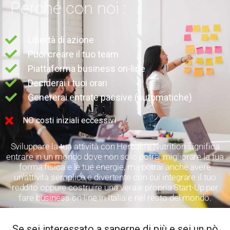
Perché con noi :
Libertà di azione
Puoi creare il tuo team
Piattaforma business on-line
Deciderai i tuoi orari
Genererai entrate passive (automatiche)
NO costi iniziali eccessivi
Sviluppare la tua attività con Herbalife Nutrition significa
entrare in un mondo dove non solo potrai migliorare la tua
forma fisica e le tue energie, ma potrai anche avere
un'attività semplice e divertente con cui integrare il tuo
reddito oppure costruire una vera e propria Start-Up per
fare business on-line in Italia e nel resto del mondo.
Se sei interessato a saperne di più e sei un pò