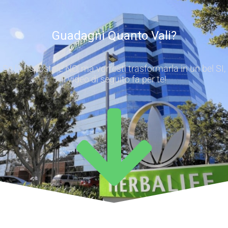
Guadagni Quanto Vali?
Se la risposta è NO, ma vorresti trasformarla in un bel SI,
il video di seguito fa per te!