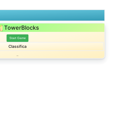
TowerBlocks
Start Game
Classifica
..