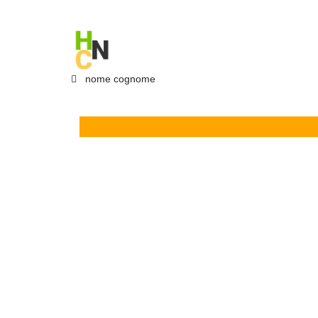
Vai
nome
cognome
al
contenuto